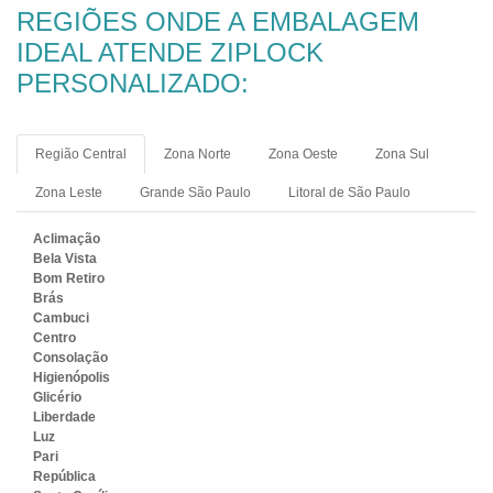
REGIÕES ONDE A EMBALAGEM
IDEAL ATENDE ZIPLOCK
PERSONALIZADO:
Região Central
Zona Norte
Zona Oeste
Zona Sul
Zona Leste
Grande São Paulo
Litoral de São Paulo
Aclimação
Bela Vista
Bom Retiro
Brás
Cambuci
Centro
Consolação
Higienópolis
Glicério
Liberdade
Luz
Pari
República