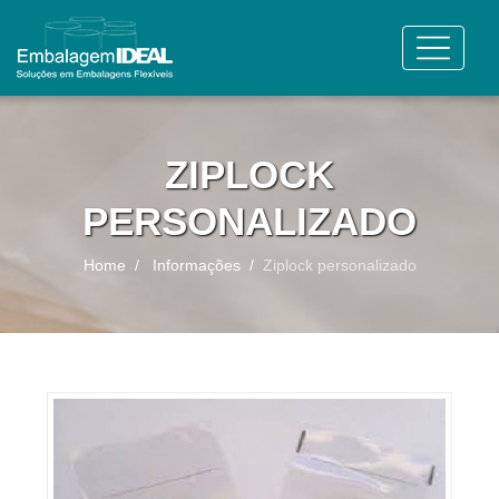
ZIPLOCK
PERSONALIZADO
Home
Informações
Ziplock personalizado