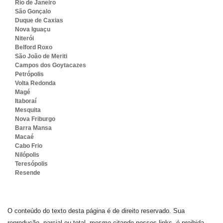
Rio de Janeiro
São Gonçalo
Duque de Caxias
Nova Iguaçu
Niterói
Belford Roxo
São João de Meriti
Campos dos Goytacazes
Petrópolis
Volta Redonda
Magé
Itaboraí
Mesquita
Nova Friburgo
Barra Mansa
Macaé
Cabo Frio
Nilópolis
Teresópolis
Resende
O conteúdo do texto desta página é de direito reservado. Sua
reprodução, parcial ou total, mesmo citando nossos links, é proibida