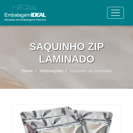
SAQUINHO ZIP
LAMINADO
Home
Informações
Saquinho zip laminado