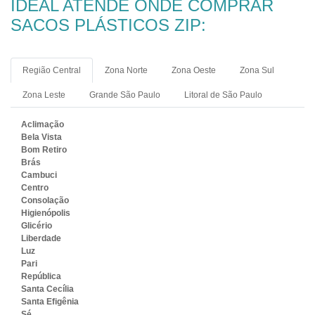
IDEAL ATENDE ONDE COMPRAR
SACOS PLÁSTICOS ZIP:
Região Central
Zona Norte
Zona Oeste
Zona Sul
Zona Leste
Grande São Paulo
Litoral de São Paulo
Aclimação
Bela Vista
Bom Retiro
Brás
Cambuci
Centro
Consolação
Higienópolis
Glicério
Liberdade
Luz
Pari
República
Santa Cecília
Santa Efigênia
Sé