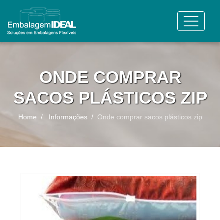
ONDE COMPRAR
SACOS PLÁSTICOS ZIP
Home
Informações
Onde comprar sacos plásticos zip