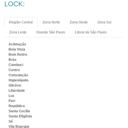
LOCK:
Região Central
Zona Norte
Zona Oeste
Zona Sul
Zona Leste
Grande São Paulo
Litoral de São Paulo
Aclimação
Bela Vista
Bom Retiro
Brás
Cambuci
Centro
Consolação
Higienópolis
Glicério
Liberdade
Luz
Pari
República
Santa Cecília
Santa Efigênia
Sé
Vila Buarque