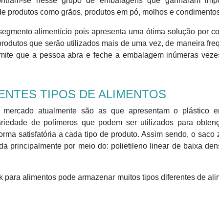
contram-se nesse grupo de embalagens que ganharam impo
de produtos como grãos, produtos em pó, molhos e condimentos
 segmento alimentício pois apresenta uma ótima solução por c
a produtos que serão utilizados mais de uma vez, de maneira fre
rmite que a pessoa abra e feche a embalagem inúmeras veze
ENTES TIPOS DE ALIMENTOS
 mercado atualmente são as que apresentam o plástico 
ariedade de polímeros que podem ser utilizados para obten
orma satisfatória a cada tipo de produto. Assim sendo, o saco 
ida principalmente por meio do: polietileno linear de baixa de
lock para alimentos pode armazenar muitos tipos diferentes de al