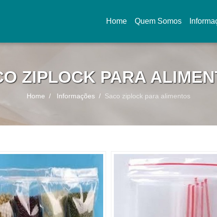
Home
Quem Somos
Informa
(current)
O ZIPLOCK PARA ALIME
Home
Informações
Saco ziplock para alimentos