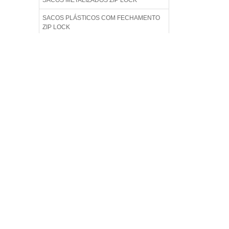
SACOS METALIZADOS ZIP LOCK
SACOS PLÁSTICOS COM FECHAMENTO
ZIP LOCK
SACOS PLÁSTICOS ZIP LOCK COM
FECHO HERMÉTICO
SACOS PLÁSTICOS ZIPLOCK
SACOS ZIP ONDE COMPRAR
SACOS ZIPLOCK ONDE COMPRAR
SAQUINHO COM FECHO ZIPLOCK
SAQUINHO COM ZIP
SAQUINHO COM ZIP LOCK
SAQUINHO DE ZIPLOCK
SAQUINHO METALIZADO ZIPLOCK
SAQUINHO PLÁSTICO ZIP