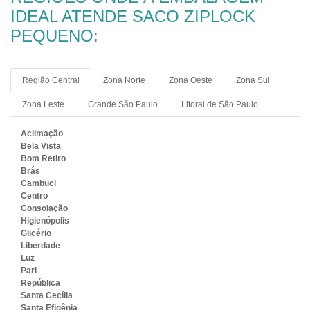
IDEAL ATENDE SACO ZIPLOCK
PEQUENO:
Região Central
Zona Norte
Zona Oeste
Zona Sul
Zona Leste
Grande São Paulo
Litoral de São Paulo
Aclimação
Bela Vista
Bom Retiro
Brás
Cambuci
Centro
Consolação
Higienópolis
Glicério
Liberdade
Luz
Pari
República
Santa Cecília
Santa Efigênia