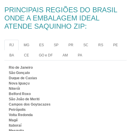
PRINCIPAIS REGIÕES DO BRASIL
ONDE A EMBALAGEM IDEAL
ATENDE SAQUINHO ZIP:
RJ
MG
ES
SP
PR
SC
RS
PE
BA
CE
GO e DF
AM
PA
Rio de Janeiro
São Gonçalo
Duque de Caxias
Nova Iguaçu
Niterói
Belford Roxo
São João de Meriti
Campos dos Goytacazes
Petrópolis
Volta Redonda
Magé
Itaboraí
Mesquita