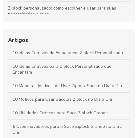
Ziplock personalizado: como escolher e usar para suas
necessidades diárias
Como Comprar Saco Ziplock Ideal para suas Necessidades
Artigos
Descubra as Vantagens do Saquinho Ziplock Personalizado
para Seu Negócio
10 Ideias Criativas de Embalagem Ziplock Personalizada
Sacos Fecho Zip: A Solução Ideal para Organizar e Proteger
Seus Itens
10 Ideias Criativas para Ziplock Personalizado que
Encantam
10 Maneiras Incríveis de Usar Ziplock Saco no Dia a Dia
10 Motivos para Usar Sacolas Ziplock no Dia a Dia
10 Utilidades Práticas para Saco Ziplock Grande
5 Usos Inovadores para o Saco Ziplock Grande no Dia a
Dia