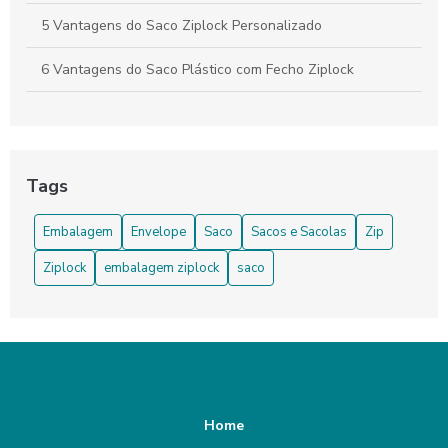
5 Vantagens do Saco Ziplock Personalizado
6 Vantagens do Saco Plástico com Fecho Ziplock
6 Vantagens do Saco Plástico com Fecho Ziplock para o
Dia a Dia
6 Vantagens do Saquinho Ziplock que Você Precisa
Tags
Conhecer
Embalagem
Envelope
Saco
Sacos e Sacolas
Zip
7 ideias criativas para utilizar os sacos ziplock no seu dia a
dia
Ziplock
embalagem ziplock
saco
Benefícios do Saco Laminado Zip para Armazenamento e
Transporte
Benefícios do Saquinho Ziplock Pequeno
Benefícios do Saco Ziplock na Sua Cozinha
Home